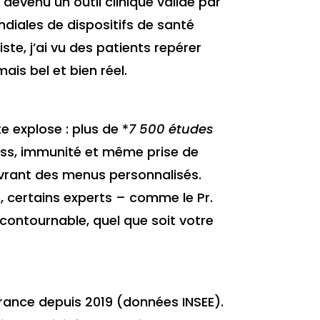
 devenu un outil clinique validé par
ndiales de dispositifs de santé
te, j’ai vu des patients repérer
s bel et bien réel.
te explose : plus de *
7 500 études
ress, immunité et même prise de
livrant des menus personnalisés.
re, certains experts – comme le Pr.
ncontournable, quel que soit votre
rance depuis 2019 (données INSEE).