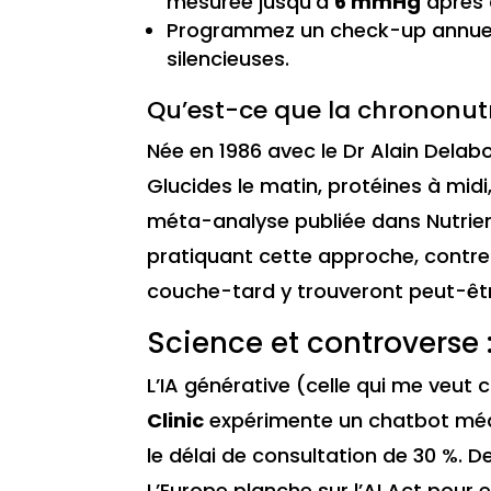
mesurée jusqu’à
6 mmHg
après 
Programmez un check-up annuel (gl
silencieuses.
Qu’est-ce que la chrononutr
Née en 1986 avec le Dr Alain Dela
Glucides le matin, protéines à midi
méta-analyse publiée dans Nutrie
pratiquant cette approche, contre 
couche-tard y trouveront peut-êt
Science et controverse
L’IA générative (celle qui me veut
Clinic
expérimente un chatbot médi
le délai de consultation de 30 %. D
L’Europe planche sur l’AI Act pour