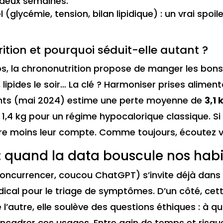
deux semaines.
ycémie, tension, bilan lipidique) : un vrai spoile
ition et pourquoi séduit-elle autant ?
bos, la chrononutrition propose de manger les bo
, lipides le soir… La clé ? Harmoniser prises alime
nts (mai 2024) estime une perte moyenne de
3,1
1,4 kg pour un régime hypocalorique classique. Si 
re moins leur compte. Comme toujours, écoutez v
 : quand la data bouscule nos hab
 concurrencer, coucou ChatGPT) s’invite déjà dans 
cal pour le triage de symptômes. D’un côté, cett
e l’autre, elle soulève des questions éthiques : à 
 encadrer ces usages. Entre gain de temps et risqu