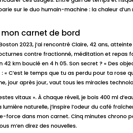
e parie sur le duo humain-machine : la chaleur d’
 : mon carnet de bord
oston 2023, j’ai rencontré Claire, 42 ans, atteinte
octurnes contre fractionné, méditation et repas fa
un 42 km bouclé en 4 h 05. Son secret ? « Des obje
e : « C’est le temps que tu as perdu pour ta rose qu
ine, jour après jour, vaut tous les miracles technol
estes vitaux ». À chaque réveil, je bois 400 ml d’ea
a lumière naturelle, j’inspire l’odeur du café fra
dée-force dans mon carnet. Cinq minutes chrono po
us m’en direz des nouvelles.