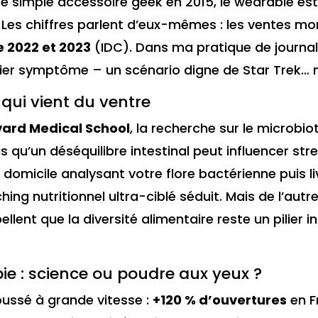
. De simple accessoire geek en 2015, le wearable est
. Les chiffres parlent d’eux-mêmes : les ventes mo
e 2022 et 2023
(IDC). Dans ma pratique de journalis
r symptôme – un scénario digne de Star Trek… mai
qui vient du ventre
ard Medical School
, la recherche sur le microbio
s qu’un déséquilibre intestinal peut influencer st
à domicile analysant votre flore bactérienne puis 
hing nutritionnel ultra-ciblé séduit. Mais de l’aut
lent que la diversité alimentaire reste un pilier i
ie : science ou poudre aux yeux ?
oussé à grande vitesse :
+120 % d’ouvertures
en F