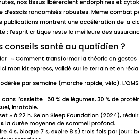
utes, nos tissus libéreraient endorphines et cyto
ue d’essais randomisés robustes. Même combat p
 publications montrent une accélération de la cic
 : l’esprit critique reste la meilleure des assuran
conseils santé au quotidien ?
 : « Comment transformer la théorie en gestes 
i mon kit express, validé sur le terrain et en réda
é modérée par semaine (marche rapide, vélo). L’OM
 dans l’assiette : 50 % de légumes, 30 % de protéi
uel, inratable.
nset » à 22 h. Selon Sleep Foundation (2024), rédui
es
la durée moyenne de sommeil profond.
e 4 s, bloque 7 s, expire 8 s) trois fois par jour : b