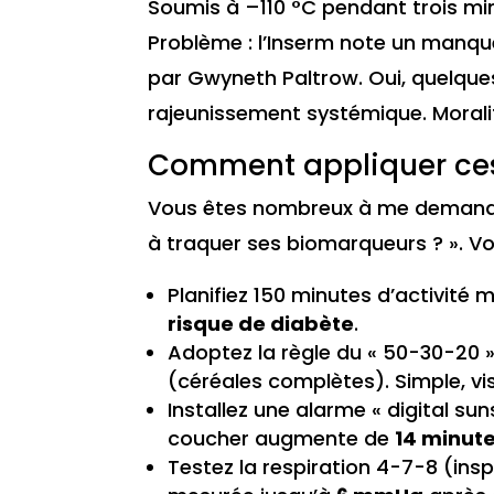
Soumis à –110 °C pendant trois min
Problème : l’Inserm note un manq
par Gwyneth Paltrow. Oui, quelques
rajeunissement systémique. Moralité
Comment appliquer ces 
Vous êtes nombreux à me demander
à traquer ses biomarqueurs ? ». Voic
Planifiez 150 minutes d’activit
risque de diabète
.
Adoptez la règle du « 50-30-20 »
(céréales complètes). Simple, vis
Installez une alarme « digital su
coucher augmente de
14 minut
Testez la respiration 4-7-8 (inspir